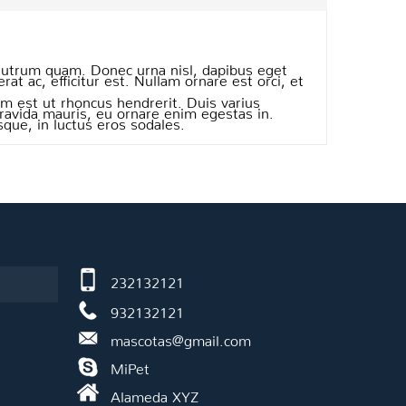
 rutrum quam. Donec urna nisl, dapibus eget
erat ac, efficitur est. Nullam ornare est orci, et
m est ut rhoncus hendrerit. Duis varius
gravida mauris, eu ornare enim egestas in.
que, in luctus eros sodales.
232132121
932132121
mascotas@gmail.com
MiPet
Alameda XYZ