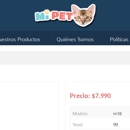
estros Productos
Quiénes Somos
Políticas
Precio:
$7.990
Modelo:
m18
Stock:
99