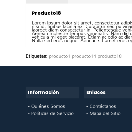
Producto18
Lorem ipsum dolor sit amet, consectetur adipi
nisi id, finibus lacinia ex. Curabitur sed pulvin
laoreet diam consectetur in. Pellentesque vehi
Aenean molestie tempus venenatis. Nam dictum 
vehicula mi eget placerat. Etiam ac odio ac di
Nulla sed eros neque. Aenean sit amet eros ege
Etiquetas:
producto1 producto14 producto18
Información
Enlaces
Quiénes Somos
Contáctanos
Políticas de Servicio
Mapa del Sitio