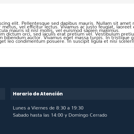
scing elit. Pellentesque sed dapibus mauris. Nullam sit amet
ar metus, vel efficitur lectus. Vivamus ac justo feugiat, laoreet 
cula mauris id nisl mollis, vel euismod sapien maximus.
dictum orci, sed iaculis erat pretium vel. Vestibulum pretiu
am bibendum auctor. Vivamus eget massa turpis. In tristique 
t leo condimentum posuere. In suscipit ligula et nisi sceleris
Horario de Atención
Lunes a Viernes de 8:30 a 19:30
Sabado hasta las 14:00 y Domingo Cerrado